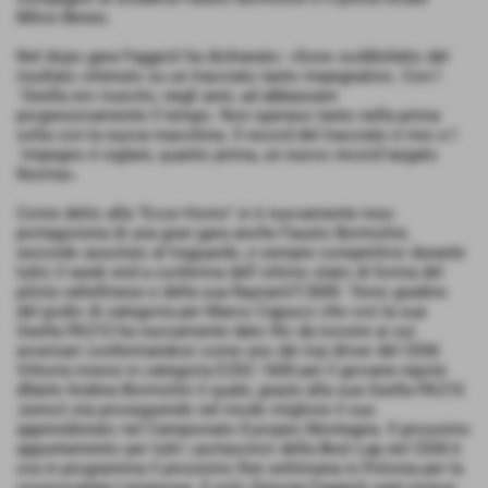
Milos Benes.
Nel dopo gara Faggioli ha dichiarato: «Sono soddisfatto del
risultato ottenuto su un tracciato tanto impegnativo. Con l
´Osella ero riuscito, negli anni, ad abbassare
progressivamente il tempo. Non speravo tanto nella prima
volta con la nuova macchina. Il record del tracciato é mio e l
´impegno é siglare, quanto prima, un nuovo record targato
Norma».
Come detto alla "Ecce Homo" si è nuovamente reso
protagonista di una gran gara anche Fausto Bormolini,
secondo assoluto al traguardo, e sempre competitivo durante
tutto il week end a conferma dell´ottimo stato di forma del
pilota valtellinese e della sua Raynard F.3000. Terzo gradino
del podio di categoria per Marco Capucci che con la sua
Osella PA21S ha nuovamente dato filo da torcere ai sui
avversari confermandosi come uno dei top driver del CEM.
Vittoria invece in categoria E2SC 1600 per il giovane nipote
d0arte Andrea Bormolini il quale, grazie alla sua Osella PA21S
Junior) sta proseguendo nel modo migliore il suo
apprendistato nel Campionato Europeo Montagna. Il prossimo
appuntamento per tutti i portacolori della Best Lap nel CEM è
ora in programma il prossimo fine settimana in Polonia per la
cronoscalata Limanowa. Il solo Simone Faggioli sarà invece