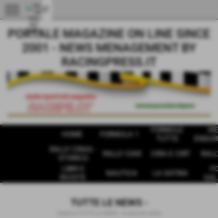
menu
PORTALE MAGAZINE ON LINE SINCE
2001 - NEWS MENAGEMENT BY
RACINGPRESS.IT
FORMULE
W
HOME
FORMULA 1
TUTTE
ENDUR
RALLY CIRAS -
RALLY CIAR
CIRA E CIRT
RALL
STORICO
LIBRI E
F
NAUTICA
LA SATIRA
RIVISTE
GAL
TUTTE LE NEWS -
Home
>
TUTTE LE NEWS -
>
velocità salita