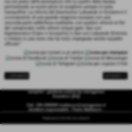
sia sul piano delle prestazioni che su quello della durata,
permettendo ai nostri piloti di scegliere sempre in tutta
tranquillità. La vittoria del bravissimo Lukyanuk in Svizzera è il
coronamento di una grande stagione europea con una
seconda parte addirittura esaltante, con quattro vittorie ai fini
del campionato nelle ultime cinque gare: due con
Kajetanowicz (Cipro e Acropolis) e due con Lukyanuk (Estonia
e Valais) in una serie che ha visto impegnate anche squadre
ufficiali."
<< precedente
successivo >>
racepilot - gestione notizie by racingpress
Scandicci ((FI))
Cell. 338 2395594
mattiazzo@racingpress.it
direttore responsabile - Paolo Mattiazzo -
Realizzazione siti web www.sitoper.it