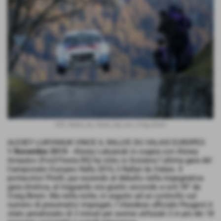
ERC_Rallye_du_Valais_leg_two_Craig_Breen
ALEXEY LUKYANUK VINCE IL RALLYE DU VALAIS EUROPEO
1 Novembre 2015
- Alexey Lukyanuk in coppia con Alexey
Arnautov (Ford Fiesta R5) ha vinto in Svizzera l´ultima gara del
Campionato Europeo Rally 2015, il Rallye du Valais. Il
portacolori Pirelli, pur essendo al debutto nella impegnativa
gara elvetica, al traguardo era giunto secondo a soli 39" da
Craig Breen. Ma nella notte, in seguito ad un controllo sul
numero di pneumatici impiegati, l´irlandese ufficiale Peugeot è
stato penalizzato di 2 minuti per averne utilizzati 2 in più dei 18