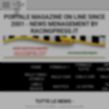
menu
PORTALE MAGAZINE ON LINE SINCE
2001 - NEWS MENAGEMENT BY
RACINGPRESS.IT
FORMULE
W
HOME
FORMULA 1
TUTTE
ENDUR
RALLY CIRAS -
RALLY CIAR
CIRA E CIRT
RALL
STORICO
LIBRI E
F
NAUTICA
LA SATIRA
RIVISTE
GAL
TUTTE LE NEWS -
Home
>
TUTTE LE NEWS -
>
rally internazionale