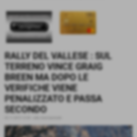
RALLY DEL VALLESE : SUL
TERRENO VINCE GRAIG
BREEN MA DOPO LE
VERIFICHE VIENE
PENALIZZATO E PASSA
SECONDO
02-11-2015 12:54
-
rally internazionale